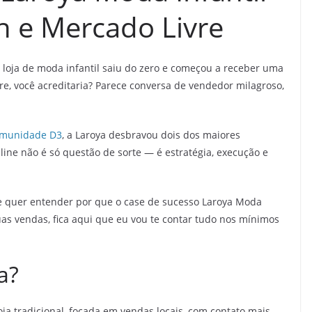
 e Mercado Livre
loja de moda infantil saiu do zero e começou a receber uma
, você acreditaria? Parece conversa de vendedor milagroso,
munidade D3
, a Laroya desbravou dois dos maiores
ine não é só questão de sorte — é estratégia, execução e
e quer entender por que o case de sucesso Laroya Moda
uas vendas, fica aqui que eu vou te contar tudo nos mínimos
a?
oja tradicional, focada em vendas locais, com contato mais