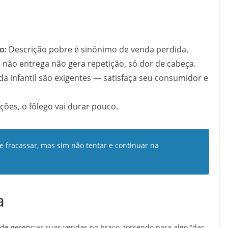
o:
Descrição pobre é sinônimo de venda perdida.
não entrega não gera repetição, só dor de cabeça.
a infantil são exigentes — satisfaça seu consumidor e
es, o fôlego vai durar pouco.
 e fracassar, mas sim não tentar e continuar na
a
de gerenciar suas vendas no braço, torcendo para algo “dar