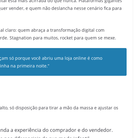
gital está mais acirrada do que nunca. Plataformas gigantes
quer vender, e quem não deslancha nesse cenário fica para
al claro: quem abraça a transformação digital com
orde. Stagnation para muitos, rocket para quem se mexe.
çam só porque você abriu uma loja online é como
nha na primeira noite.”
lto, só disposição para tirar a mão da massa e ajustar os
nda a experiência do comprador e do vendedor.