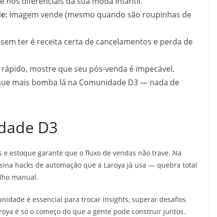
e nos diferenciais da sua moda infantil.
e:
Imagem vende (mesmo quando são roupinhas de
sem ter é receita certa de cancelamentos e perda de
rápido, mostre que seu pós-venda é impecável.
 que mais bomba lá na Comunidade D3 — nada de
idade D3
e estoque garante que o fluxo de vendas não trave. Na
ina hacks de automação que a Laroya já usa — quebra total
lho manual.
idade é essencial para trocar insights, superar desafios
roya é só o começo do que a gente pode construir juntos.