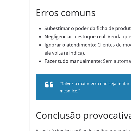
Erros comuns
Subestimar o poder da ficha de produt
Negligenciar o estoque real:
Venda que 
Ignorar o atendimento:
Clientes de mod
ele volta (e indica).
Fazer tudo manualmente:
Sem automaçõ
“Talvez o maior erro não seja tentar
mesmice.”
Conclusão provocativ
A conta é simples: você pode continuar naquela 