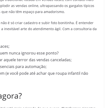
plodir as vendas online, ultrapassando os gargalos típicos
s que não têm espaço para amadorismo.
ão é só criar cadastro e subir foto bonitinha. É entender
 a inevitável arte do atendimento ágil. Com a consultoria da
laces;
quem nunca ignorou esse ponto?
ar aquele terror das vendas canceladas;
senciais para automação;
m (e você pode até achar que roupa infantil não
agora?